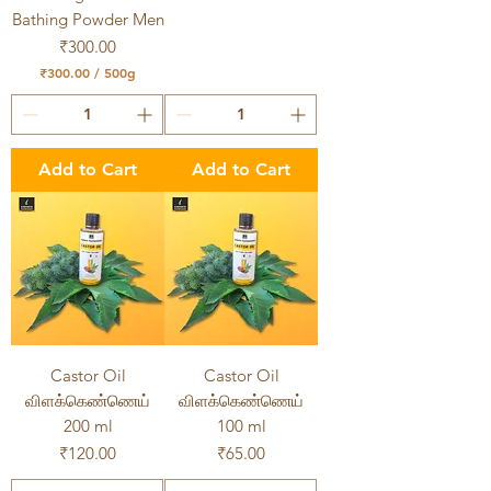
Bathing Powder Men
Price
₹300.00
₹300.00
/
500g
₹
3
0
0
.
Add to Cart
Add to Cart
0
0
p
e
r
5
0
0
G
r
a
m
Castor Oil
Castor Oil
s
விளக்கெண்ணெய்
விளக்கெண்ணெய்
200 ml
100 ml
Price
Price
₹120.00
₹65.00