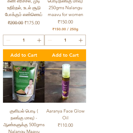
கண் எரிச்சல், முடி
பொடி(நலங்கு மாவு)
உதிர்தல், உடல் சூடு
250gms Nalangu
போக்கும் எண்ணெய்
maavu for women
Regular Price
Sale Price
Price
₹150.00
₹200.00
₹175.00
₹150.00
/
250g
₹
1
5
0
.
Add to Cart
Add to Cart
0
0
p
e
r
2
5
0
G
r
a
m
குளியல் பொடி (
Aaranya Face Glow
s
நலங்கு மாவு) -
Oil
ஆண்களுக்கு 500gms
Price
₹110.00
Nalangu Maavu