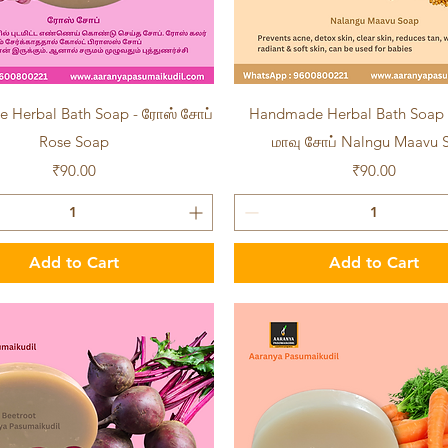
Quick View
Quick View
 Herbal Bath Soap - ரோஸ் சோப்
Handmade Herbal Bath Soap 
Rose Soap
மாவு சோப் Nalngu Maavu 
Price
Price
₹90.00
₹90.00
Add to Cart
Add to Cart