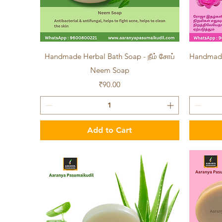
Quick View
Handmade Herbal Bath Soap - நீம் சோப்
Handmade
Neem Soap
Price
₹90.00
Add to Cart