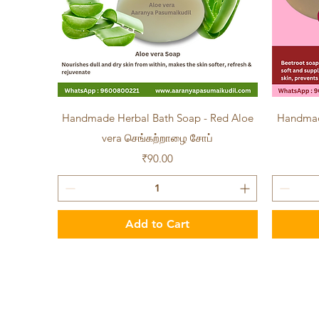
Quick View
Handmade Herbal Bath Soap - Red Aloe
Handmade
vera செங்கற்றாழை சோப்
Price
₹90.00
Add to Cart