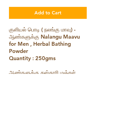
Add to Cart
குளியல் பொடி ( நலங்கு மாவு) -
ஆண்களுக்கு Nalangu Maavu
for Men , Herbal Bathing
Powder
Quantity : 250gms
ஆண்களுக்கு கஸ்தூரி மஞ்சள்
சேர்க்காமல் மற்ற மூலிகைகள்
மட்டும் சேர்த்து அரைத்து நலங்கு
மாவு கிடைக்கும்