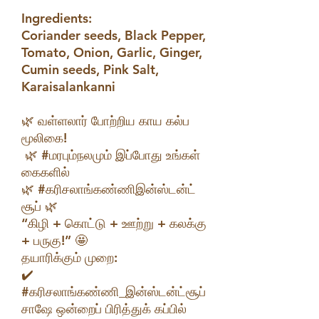
Ingredients:
Coriander seeds, Black Pepper,
Tomato, Onion, Garlic, Ginger,
Cumin seeds, Pink Salt,
Karaisalankanni
🌿 வள்ளலார் போற்றிய காய கல்ப
மூலிகை!
🌿 #மரபும்நலமும் இப்போது உங்கள்
கைகளில்
🌿 #கரிசலாங்கண்ணிஇன்ஸ்டன்ட்
சூப் 🌿
“கிழி + கொட்டு + ஊற்று + கலக்கு
+ பருகு!” 🤩
தயாரிக்கும் முறை:
✔️
#கரிசலாங்கண்ணி_இன்ஸ்டன்ட்சூப்
சாஷே ஒன்றைப் பிரித்துக் கப்பில்