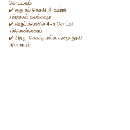
கொட்டவும்
✔️ ஒரு கப் கொதி நீர் ஊற்றி
நன்றாகக் கலக்கவும்
✔️ விருப்பமெனில் 4–5 சொட்டு
நல்லெண்ணெய்
✔️ சிறிது கொத்தமல்லி தழை தூவி
பரிமாறவும்.
🌟 கரிசலாங்கண்ணி சூப்
நன்மைகள்
✅ முடி வளர்ச்சி – முடி கொட்டுதல்
மற்றும் நரையைக் குறைக்க உதவும்
✅ கல்லீரல் ஆரோக்கியம் – கல்லீரல்
செயல்பாட்டை மேம்படுத்த உதவும்
✅ ஆன்டிஆக்ஸிடன்ட் சக்தி –
உடலை ஃப்ரீ ரேடிக்கல்களிலிருந்து
பாதுகாக்கும்.
✅ ஆன்டி-இன்ஃப்ளேமேட்டரி பண்பு –
வீக்கம், மூட்டு வலி போன்றவற்றை
குறைக்க உதவும்