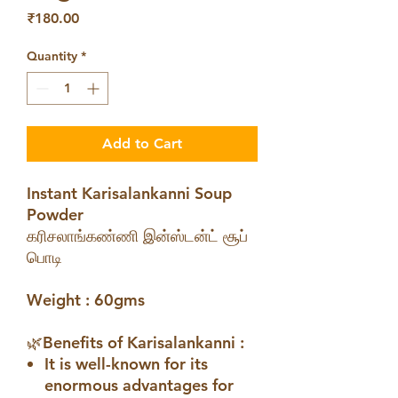
Price
₹180.00
Quantity
*
Add to Cart
Instant Karisalankanni Soup
Powder
கரிசலாங்கண்ணி இன்ஸ்டன்ட் சூப்
பொடி
Weight : 60gms
🌿Benefits of Karisalankanni :
It is well-known for its
enormous advantages for