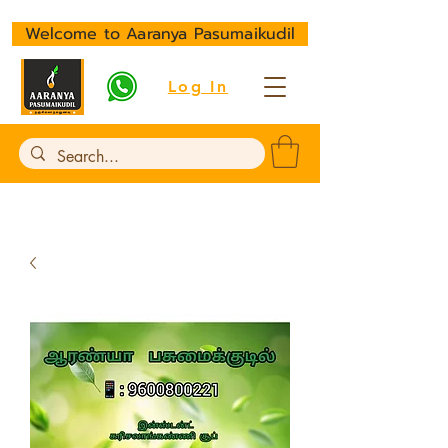
Welcome to Aaranya Pasumaikudil
Log In