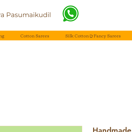
a Pasumaikudil
ng
Cotton Sarees
Silk Cotton & Fancy Sarees
Handmade 