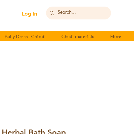
Log In
Baby Dress - Chimil
Chudi materials
More
Herbal Bath Soap