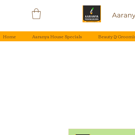
Aarany
Home
Aaranya House Specials
Beauty & Groomi