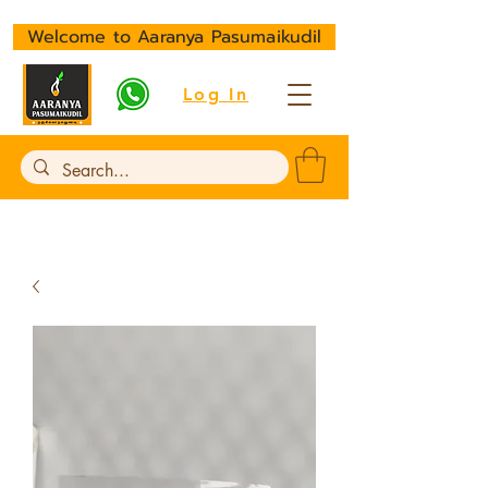
Welcome to Aaranya Pasumaikudil
Log In